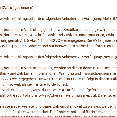
n (Zahlungsdiensten)
re Online-Zahlungsarten des folgenden Anbieters zur Verfügung: Mollie B
s, bei der du in Vorleistung gehst (etwa Kreditkartenzahlung), werden a
en (darunter Name, Anschrift, Bank- und Zahlkarteninformationen, Wäh
lung gemäß Art. 6 Abs. 1 lit. b DSGVO weitergegeben. Die Weitergabe dein
lung mit dem Anbieter und nur insoweit, als sie hierfür erforderlich ist.
 Online-Zahlungsarten des folgenden Anbieters zur Verfügung: PayPal (Eur
s, bei der du in Vorleistung gehst, werden an diesen deine im Rahmen des
 Bank- und Zahlkarteninformationen, Währung und Transaktionsnummer) 
 b DSGVO weitergegeben. Die Weitergabe deiner Daten erfolgt in diesem Fal
 insoweit, als sie hierfür erforderlich ist.
in Vorleistung gehen, wirst du im Bestellablauf auch aufgefordert, besti
l, Ort, Geburtsdatum, E-Mail-Adresse, Telefonnummer, ggf. Daten zu ei
eresse an der Feststellung deiner Zahlungsfähigkeit zu wahren, werden di
 den Anbieter weitergeleitet. Der Anbieter prüft auf Basis der von dir