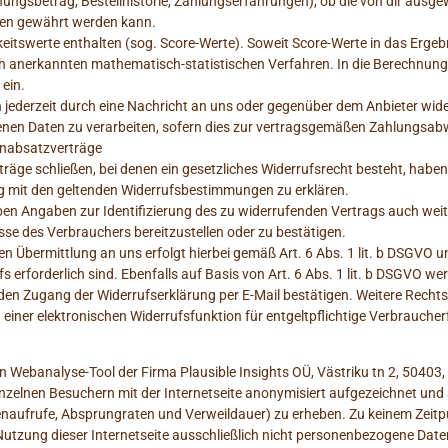
ungsbetrag, Bestellhistorie, Zahlungserfahrungen), ob die von dir ausge
ken gewährt werden kann.
itswerte enthalten (sog. Score-Werte). Soweit Score-Werte in das Ergebn
ch anerkannten mathematisch-statistischen Verfahren. In die Berechnung
 ein.
 jederzeit durch eine Nachricht an uns oder gegenüber dem Anbieter wide
nen Daten zu verarbeiten, sofern dies zur vertragsgemäßen Zahlungsabwi
ernabsatzverträge
räge schließen, bei denen ein gesetzliches Widerrufsrecht besteht, haben 
ng mit den geltenden Widerrufsbestimmungen zu erklären.
ben Angaben zur Identifizierung des zu widerrufenden Vertrags auch we
se des Verbrauchers bereitzustellen oder zu bestätigen.
 Übermittlung an uns erfolgt hierbei gemäß Art. 6 Abs. 1 lit. b DSGVO und
rforderlich sind. Ebenfalls auf Basis von Art. 6 Abs. 1 lit. b DSGVO werd
 Zugang der Widerrufserklärung per E-Mail bestätigen. Weitere Rechtsgr
g einer elektronischen Widerrufsfunktion für entgeltpflichtige Verbraucher
ein Webanalyse-Tool der Firma Plausible Insights OÜ, Västriku tn 2, 50403
inzelnen Besuchern mit der Internetseite anonymisiert aufgezeichnet un
enaufrufe, Absprungraten und Verweildauer) zu erheben. Zu keinem Zei
er Nutzung dieser Internetseite ausschließlich nicht personenbezogene D