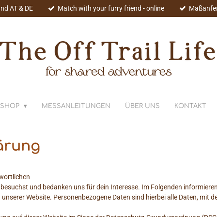
nd AT & DE
Match with your furry friend - online
Maßanfe
SHOP
MESSANLEITUNGEN
ÜBER UNS
KONTAKT
ärung
wortlichen
e besuchst und bedanken uns für dein Interesse. Im Folgenden informiere
nserer Website. Personenbezogene Daten sind hierbei alle Daten, mit den