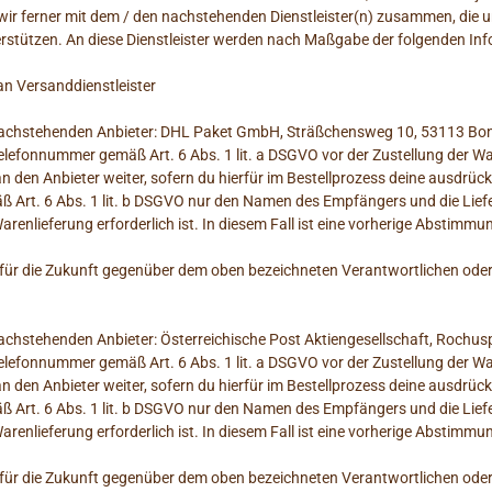
wir ferner mit dem / den nachstehenden Dienstleister(n) zusammen, die un
rstützen. An diese Dienstleister werden nach Maßgabe der folgenden I
n Versanddienstleister
n nachstehenden Anbieter: DHL Paket GmbH, Sträßchensweg 10, 53113 Bo
Telefonnummer gemäß Art. 6 Abs. 1 lit. a DSGVO vor der Zustellung der
 den Anbieter weiter, sofern du hierfür im Bestellprozess deine ausdrückli
 Art. 6 Abs. 1 lit. b DSGVO nur den Namen des Empfängers und die Liefer
 Warenlieferung erforderlich ist. In diesem Fall ist eine vorherige Abstimm
ng für die Zukunft gegenüber dem oben bezeichneten Verantwortlichen od
nachstehenden Anbieter: Österreichische Post Aktiengesellschaft, Rochusp
Telefonnummer gemäß Art. 6 Abs. 1 lit. a DSGVO vor der Zustellung der
 den Anbieter weiter, sofern du hierfür im Bestellprozess deine ausdrückli
 Art. 6 Abs. 1 lit. b DSGVO nur den Namen des Empfängers und die Liefer
 Warenlieferung erforderlich ist. In diesem Fall ist eine vorherige Abstimm
ng für die Zukunft gegenüber dem oben bezeichneten Verantwortlichen od