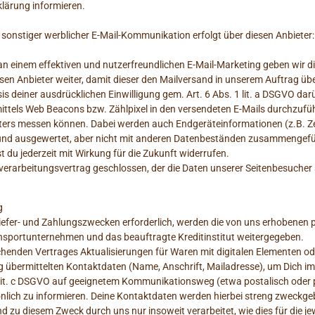
rklärung informieren.
 sonstiger werblicher E-Mail-Kommunikation erfolgt über diesen Anbieter
an einem effektiven und nutzerfreundlichen E-Mail-Marketing geben wir di
iesen Anbieter weiter, damit dieser den Mailversand in unserem Auftrag ü
sis deiner ausdrücklichen Einwilligung gem. Art. 6 Abs. 1 lit. a DSGVO dar
tels Web Beacons bzw. Zählpixel in den versendeten E-Mails durchzufüh
tters messen können. Dabei werden auch Endgeräteinformationen (z.B. Ze
und ausgewertet, aber nicht mit anderen Datenbeständen zusammengefü
 du jederzeit mit Wirkung für die Zukunft widerrufen.
verarbeitungsvertrag geschlossen, der die Daten unserer Seitenbesucher 
g
Liefer- und Zahlungszwecken erforderlich, werden die von uns erhobene
ansportunternehmen und das beauftragte Kreditinstitut weitergegeben.
chenden Vertrages Aktualisierungen für Waren mit digitalen Elementen ode
lung übermittelten Kontaktdaten (Name, Anschrift, Mailadresse), um Dich 
 lit. c DSGVO auf geeignetem Kommunikationsweg (etwa postalisch oder 
nlich zu informieren. Deine Kontaktdaten werden hierbei streng zweckge
zu diesem Zweck durch uns nur insoweit verarbeitet, wie dies für die jewe