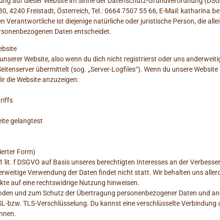
tung auf dieser Website im Sinne der Datenschutz-Grundverordnung (DSGVO)
0, 4240 Freistadt, Österreich, Tel.: 0664 7507 55 66, E-Mail: katharina.
erantwortliche ist diejenige natürliche oder juristische Person, die all
ersonenbezogenen Daten entscheidet.
ebsite
unserer Website, also wenn du dich nicht registrierst oder uns anderweiti
eitenserver übermittelt (sog. „Server-Logfiles“). Wenn du unsere Website 
dir die Website anzuzeigen:
riffs
eite gelangtest
ierter Form)
1 lit. f DSGVO auf Basis unseres berechtigten Interesses an der Verbesser
weitige Verwendung der Daten findet nicht statt. Wir behalten uns allerdi
kte auf eine rechtswidrige Nutzung hinweisen.
ünden und zum Schutz der Übertragung personenbezogener Daten und ander
SL-bzw. TLS-Verschlüsselung. Du kannst eine verschlüsselte Verbindung a
ennen.