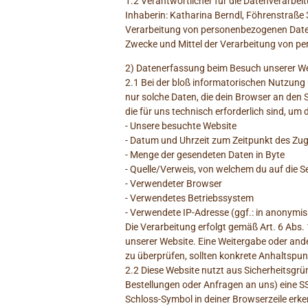
1.2 Verantwortlicher für die Datenverarbei
Inhaberin: Katharina Berndl, Föhrenstraße 3
Verarbeitung von personenbezogenen Daten V
Zwecke und Mittel der Verarbeitung von p
2) Datenerfassung beim Besuch unserer W
2.1 Bei der bloß informatorischen Nutzung 
nur solche Daten, die dein Browser an den S
die für uns technisch erforderlich sind, um 
- Unsere besuchte Website
- Datum und Uhrzeit zum Zeitpunkt des Zug
- Menge der gesendeten Daten in Byte
- Quelle/Verweis, von welchem du auf die S
- Verwendeter Browser
- Verwendetes Betriebssystem
- Verwendete IP-Adresse (ggf.: in anonymis
Die Verarbeitung erfolgt gemäß Art. 6 Abs. 
unserer Website. Eine Weitergabe oder ander
zu überprüfen, sollten konkrete Anhaltspun
2.2 Diese Website nutzt aus Sicherheitsgr
Bestellungen oder Anfragen an uns) eine S
Schloss-Symbol in deiner Browserzeile erk