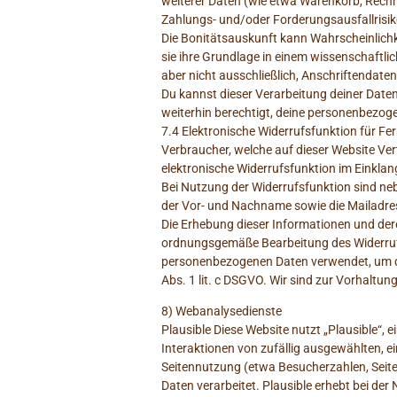
weiterer Daten (wie etwa Warenkorb, Rechn
Zahlungs- und/oder Forderungsausfallrisi
Die Bonitätsauskunft kann Wahrscheinlichke
sie ihre Grundlage in einem wissenschaftli
aber nicht ausschließlich, Anschriftendaten
Du kannst dieser Verarbeitung deiner Daten
weiterhin berechtigt, deine personenbezoge
7.4 Elektronische Widerrufsfunktion für F
Verbraucher, welche auf dieser Website Vert
elektronische Widerrufsfunktion im Einkla
Bei Nutzung der Widerrufsfunktion sind ne
der Vor- und Nachname sowie die Mailadres
Die Erhebung dieser Informationen und deren
ordnungsgemäße Bearbeitung des Widerrufs e
personenbezogenen Daten verwendet, um den
Abs. 1 lit. c DSGVO. Wir sind zur Vorhaltun
8) Webanalysedienste
Plausible Diese Website nutzt „Plausible“, 
Interaktionen von zufällig ausgewählten, e
Seitennutzung (etwa Besucherzahlen, Seit
Daten verarbeitet. Plausible erhebt bei d