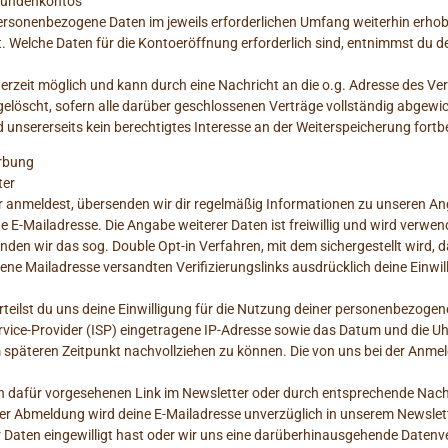
 Kundenkontos
ersonenbezogene Daten im jeweils erforderlichen Umfang weiterhin erhobe
t. Welche Daten für die Kontoeröffnung erforderlich sind, entnimmst du
erzeit möglich und kann durch eine Nachricht an die o.g. Adresse des V
öscht, sofern alle darüber geschlossenen Verträge vollständig abgewicke
nsererseits kein berechtigtes Interesse an der Weiterspeicherung fortb
rbung
ter
 anmeldest, übersenden wir dir regelmäßig Informationen zu unseren Ang
ne E-Mailadresse. Die Angabe weiterer Daten ist freiwillig und wird verwe
en wir das sog. Double Opt-in Verfahren, mit dem sichergestellt wird, d
ne Mailadresse versandten Verifizierungslinks ausdrücklich deine Einwi
erteilst du uns deine Einwilligung für die Nutzung deiner personenbezogen
ervice-Provider (ISP) eingetragene IP-Adresse sowie das Datum und die 
m späteren Zeitpunkt nachvollziehen zu können. Die von uns bei der Anm
en dafür vorgesehenen Link im Newsletter oder durch entsprechende Nac
er Abmeldung wird deine E-Mailadresse unverzüglich in unserem Newslette
r Daten eingewilligt hast oder wir uns eine darüberhinausgehende Datenv