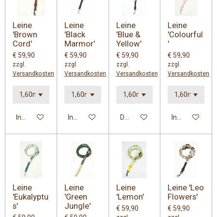
Leine
Leine
Leine
Leine
'Brown
'Black
'Blue &
'Colourful
Cord'
Marmor'
Yellow'
'
€ 59,90
€ 59,90
€ 59,90
€ 59,90
zzgl.
zzgl.
zzgl.
zzgl.
Versandkosten
Versandkosten
Versandkosten
Versandkosten
In den Warenkorb
In den Warenkorb
Details anzeigen
In den Warenk
Leine
Leine
Leine
Leine 'Leo
'Eukalyptu
'Green
'Lemon'
Flowers'
s'
Jungle'
€ 59,90
€ 59,90