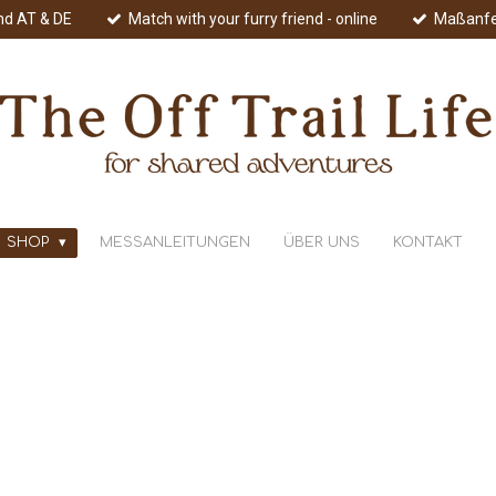
nd AT & DE
Match with your furry friend - online
Maßanfe
SHOP
MESSANLEITUNGEN
ÜBER UNS
KONTAKT