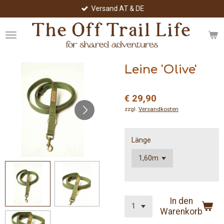
Versand AT & DE
Zum
Hauptinhalt
springen
Leine 'Olive'
€ 29,90
zzgl.
Versandkosten
Länge
In den
Warenkorb