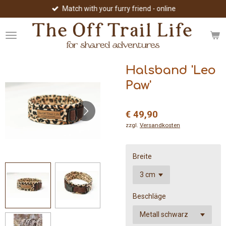
Match with your furry friend - online
Zum
Hauptinhalt
springen
Halsband 'Leo
Paw'
€ 49,90
zzgl.
Versandkosten
Breite
Beschläge