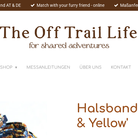
nd AT & DE
Match with your furry friend - online
Maßanfe
SHOP
MESSANLEITUNGEN
ÜBER UNS
KONTAKT
Halsband 
& Yellow'