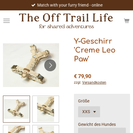
Match with your furry friend - online
Zum
Hauptinhalt
springen
Y-Geschirr
'Creme Leo
Paw'
€ 79,90
zzgl.
Versandkosten
Größe
Gewicht des Hundes